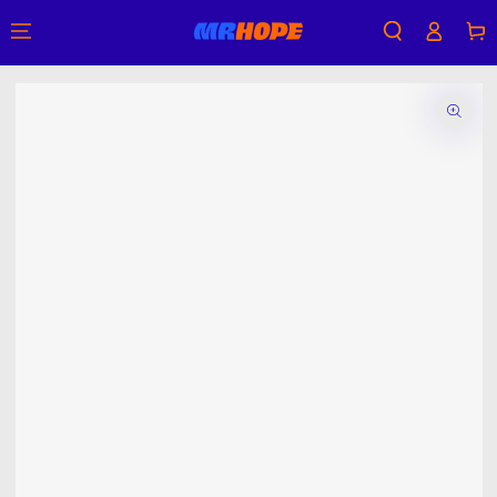
購
登
跳到內容
物
入
車
跳轉到產品信息
在
模
態
{{
index
}}