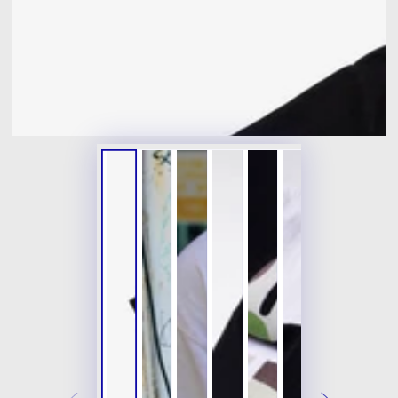
開
放
媒
體