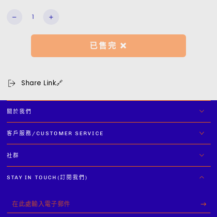
數
CAMO
CAMO
量
LOGO
LOGO
S/S
S/S
已售完 ❌
TEE
TEE
數
數
量
量
Share Link🔗
減
增
少
加
關於我們
客戶服務/CUSTOMER SERVICE
社群
STAY IN TOUCH(訂閱我們)
在
此