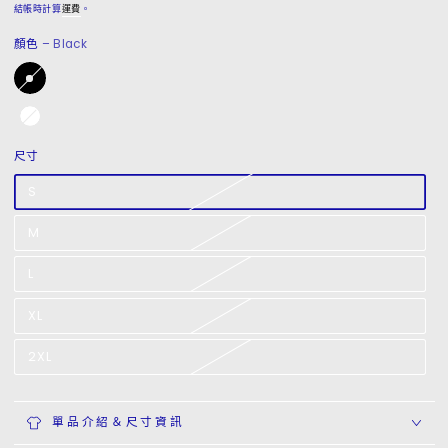
常
結帳時計算
運費
。
價
顏色
– Black
格
尺寸
S
M
L
XL
2XL
單品介紹＆尺寸資訊