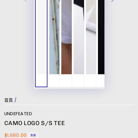
首頁
/
UNDEFEATED
CAMO LOGO S/S TEE
$1,680.00
正
售罄