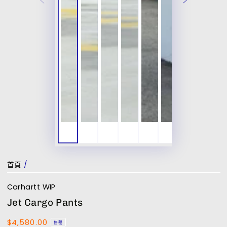
首頁
/
Carhartt WIP
Jet Cargo Pants
$4,580.00
正
售罄