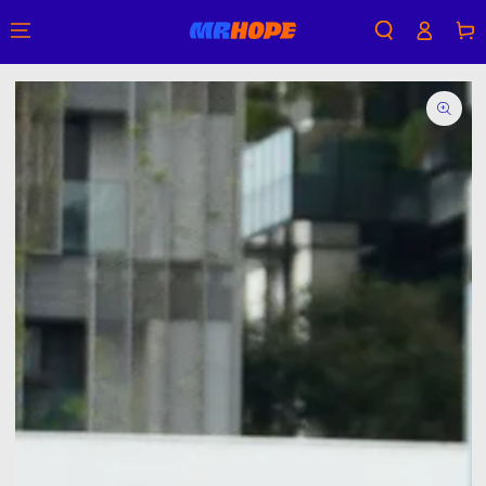
購
登
跳到內容
物
入
車
跳轉到產品信息
在
模
態
1
開
放