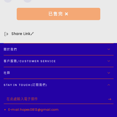
Jet
Jet
量
Cargo
Cargo
Pants
Pants
已售完 ❌
數
數
量
量
減
增
Share Link🔗
少
加
關於我們
客戶服務/CUSTOMER SERVICE
社群
STAY IN TOUCH(訂閱我們)
在
此
E-mail:hopes0813@gmail.com
處