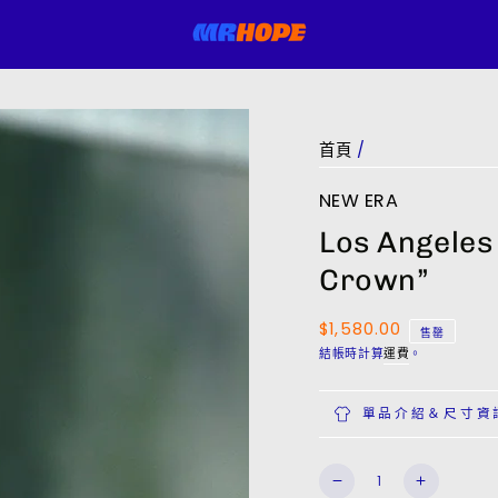
首頁
/
NEW ERA
Los Angeles
Crown”
$1,580.00
正
售罄
常
結帳時計算
運費
。
價
格
單品介紹＆尺寸資
數
Los
Los