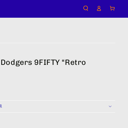
購
登
物
入
車
 Dodgers 9FIFTY “Retro
訊