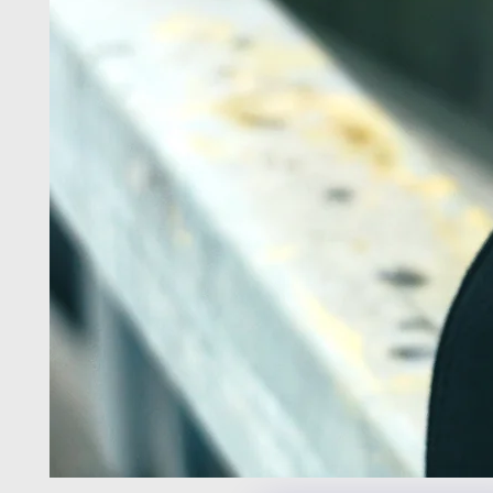
在
模
態
1
開
放
媒
體