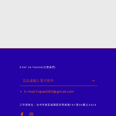
STAY IN TOUCH(訂閱我們)
在
此
E-mail:hopes0813@gmail.com
處
輸
工作室地址：台中市南區福順里忠明南路787號33樓之3319
入