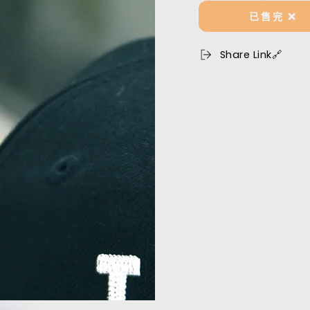
量
Angeles
Angeles
已售完 ❌
Dodgers
Dodgers
9FIFTY
9FIFTY
“Retro
“Retro
Share Link🔗
Crown”
Crown”
數
數
量
量
減
增
少
加