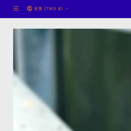
跳到內容
國
台灣 (TWD $)
家/
地
區
跳轉到產品信息