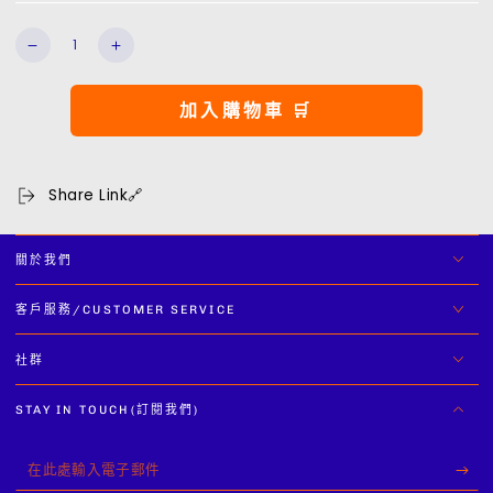
數
Lounge
Lounge
量
Pants
Pants
數
數
加入購物車 🛒
量
量
減
增
少
加
Share Link🔗
關於我們
客戶服務/CUSTOMER SERVICE
社群
STAY IN TOUCH(訂閱我們)
在