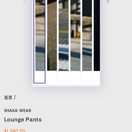
首頁
/
SHAKA WEAR
Lounge Pants
$1,380.00
正