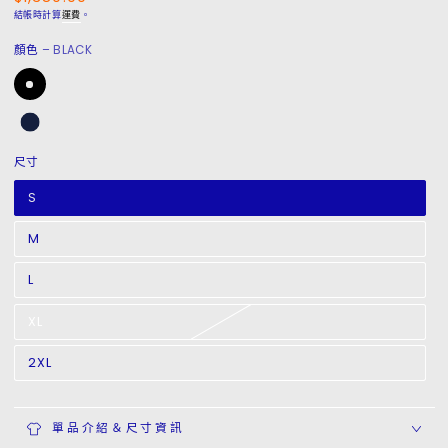
常
結帳時計算
運費
。
價
顏色
– BLACK
格
尺寸
S
M
L
XL
2XL
單品介紹＆尺寸資訊