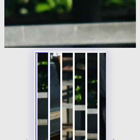
開
放
媒
體