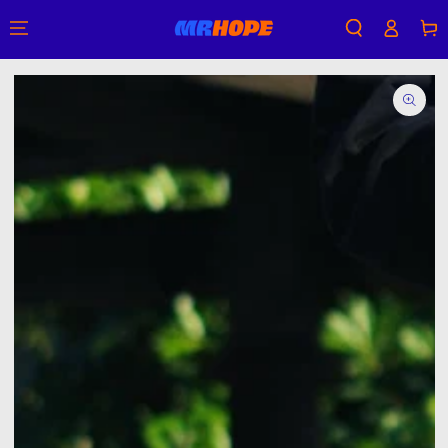
購
登
跳到內容
物
入
車
跳轉到產品信息
在
模
態
{{
index
}}