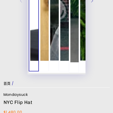
首頁
/
Mondaysuck
NYC Flip Hat
$1,480.00
正