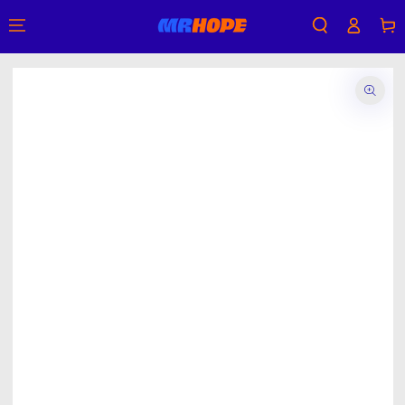
購
登
跳到內容
物
入
車
跳轉到產品信息
在
模
態
{{
index
}}