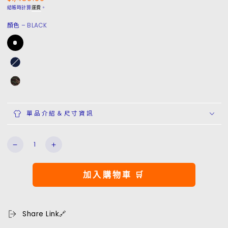
常
結帳時計算
運費
。
價
顏色
– BLACK
格
單品介紹＆尺寸資訊
數
NYC
NYC
量
Flip
Flip
Hat
Hat
加入購物車 🛒
數
數
量
量
減
增
Share Link🔗
少
加