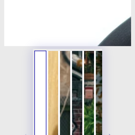
開
放
媒
體