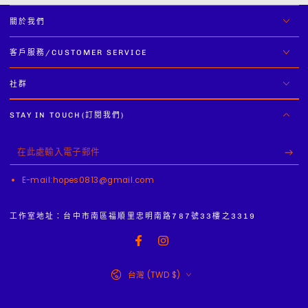
關於我們
客戶服務/CUSTOMER SERVICE
社群
STAY IN TOUCH(訂閱我們)
在
此
E-mail:hopes0813@gmail.com
處
輸
工作室地址：台中市南區福順里忠明南路787號33樓之3319
入
Facebook
Instagram
電
國
子
台灣 (TWD $)
家/
郵
地
支