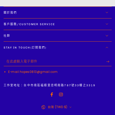
減
增
少
加
關於我們
客戶服務/CUSTOMER SERVICE
社群
STAY IN TOUCH(訂閱我們)
在
此
E-mail:hopes0813@gmail.com
處
輸
工作室地址：台中市南區福順里忠明南路787號33樓之3319
入
Facebook
Instagram
電
國
子
台灣 (TWD $)
家/
郵
地