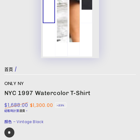
首頁
/
ONLY NY
NYC 1997 Watercolor T-Shirt
$1,688.00
$1,300.00
–23%
正
特
結帳時計算
運費
。
常
賣
顏色
– Vintage Black
價
價
格
格