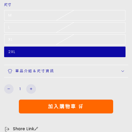
尺寸
M
L
XL
2XL
單品介紹＆尺寸資訊
數
NYC
NYC
量
1997
1997
Watercolor
Watercolor
加入購物車 🛒
T-
T-
Shirt
Shirt
數
數
量
量
Share Link🔗