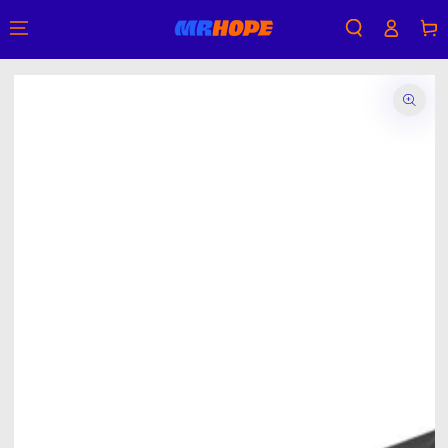
購
登
跳到內容
物
入
車
跳轉到產品信息
在
模
態
{{
index
}}
開
放
媒