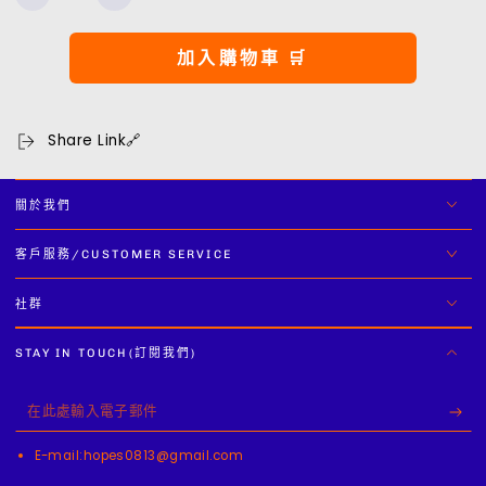
S/S
S/S
量
Gummy
Gummy
T-
T-
加入購物車 🛒
Shirt
Shirt
數
數
量
量
Share Link🔗
減
增
少
加
關於我們
客戶服務/CUSTOMER SERVICE
社群
STAY IN TOUCH(訂閱我們)
在
此
E-mail:hopes0813@gmail.com
處