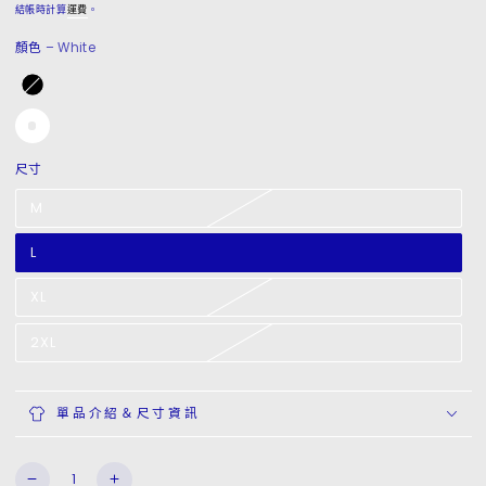
常
結帳時計算
運費
。
價
顏色
– White
格
尺寸
M
L
XL
2XL
單品介紹＆尺寸資訊
數