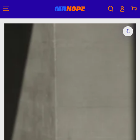
購
登
跳到內容
物
入
車
跳轉到產品信息
在
模
態
{{
index
}}