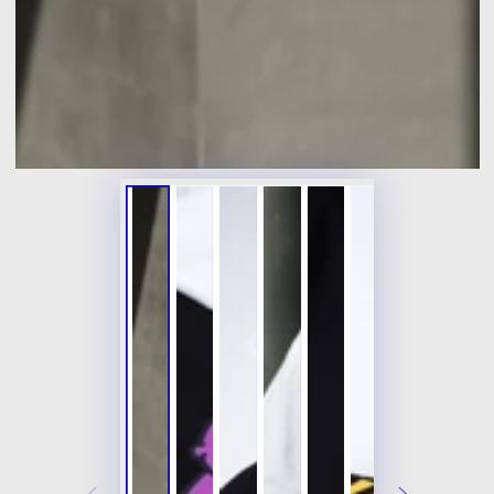
開
放
媒
體