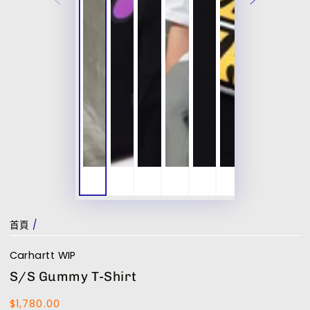
首頁
/
Carhartt WIP
S/S Gummy T-Shirt
$1,780.00
正