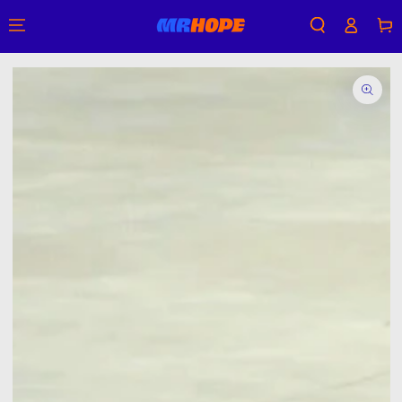
購
登
跳到內容
物
入
車
跳轉到產品信息
在
模
態
1
開
放