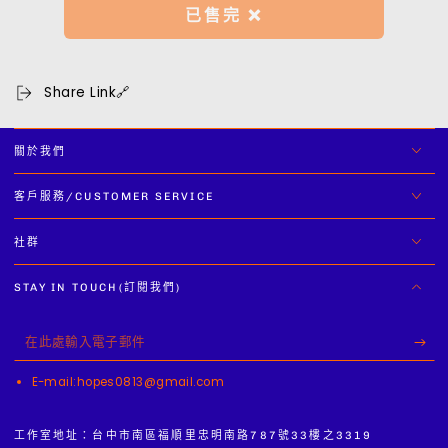
Script
Script
已售完 ❌
T-
T-
Shirt
Shirt
數
數
量
量
Share Link🔗
減
增
少
加
關於我們
客戶服務/CUSTOMER SERVICE
社群
STAY IN TOUCH(訂閱我們)
在
此
E-mail:hopes0813@gmail.com
處
輸
工作室地址：台中市南區福順里忠明南路787號33樓之3319