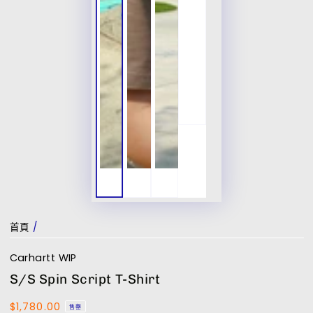
首頁
/
Carhartt WIP
S/S Spin Script T-Shirt
$1,780.00
正
售罄