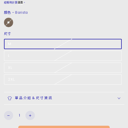
常
結帳時計算
運費
。
價
顏色
– Barista
格
尺寸
M
L
XL
2XL
單品介紹＆尺寸資訊
數
S/S
S/S
量
Spin
Spin