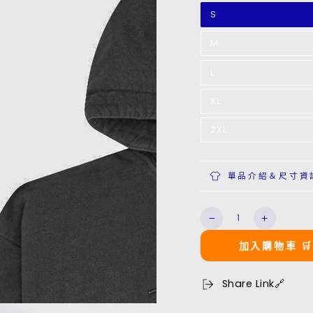
S
M
L
XL
2XL
單品介紹＆尺寸資
數
Sportswear
Sportswe
量
Logo
Logo
加入購物車 
Hoodie
Hoodie
數
數
量
量
Share Link🔗
減
增