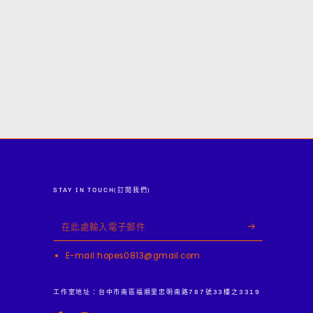
STAY IN TOUCH(訂閱我們)
在
此
E-mail:hopes0813@gmail.com
處
輸
工作室地址：台中市南區福順里忠明南路787號33樓之3319
入