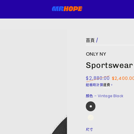
首頁
/
ONLY NY
Sportswear
$2,880.00
$2,400.0
正
特
結帳時計算
運費
。
常
賣
價
價
顏色
– Vintage Black
格
格
尺寸