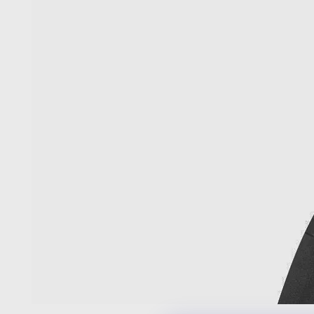
在
模
態
{{
index
}}
開
放
媒
體