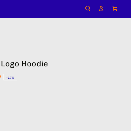
購
登
物
入
車
 Logo Hoodie
0
–17%