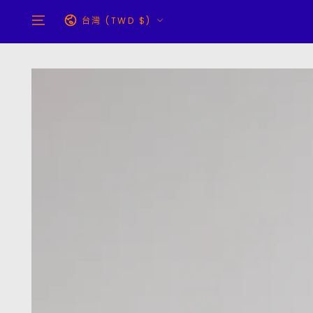
跳到內容
國
台灣 (TWD $)
家/
地
區
跳轉到產品信息