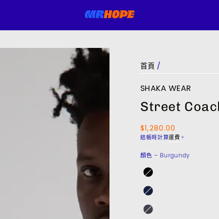
首頁
/
SHAKA WEAR
Street Coac
$1,280.00
正
常
結帳時計算
運費
。
價
顏色
– Burgundy
格