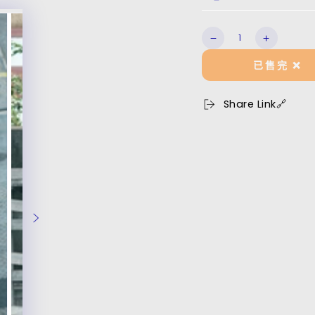
數
Street
Street
量
Coach
Coach
已售完 ❌
Jacket
Jacket
數
數
量
量
Share Link🔗
減
增
少
加