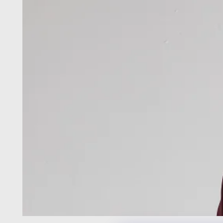
在
模
態
{{
index
}}
開
放
媒
體