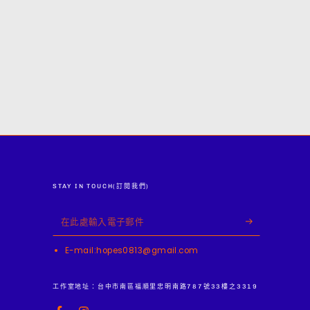
STAY IN TOUCH(訂閱我們)
在
此
E-mail:hopes0813@gmail.com
處
輸
工作室地址：台中市南區福順里忠明南路787號33樓之3319
入