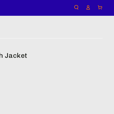
購
登
物
入
車
h Jacket