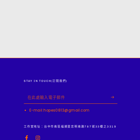
STAY IN TOUCH(訂閱我們)
在
此
E-mail:hopes0813@gmail.com
處
輸
工作室地址：台中市南區福順里忠明南路787號33樓之3319
入