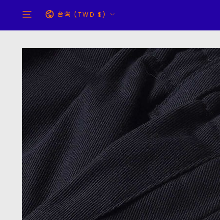
跳到內容
國
台灣 (TWD $)
家/
地
區
跳轉到產品信息