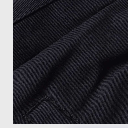
在
模
態
1
開
放
媒
體