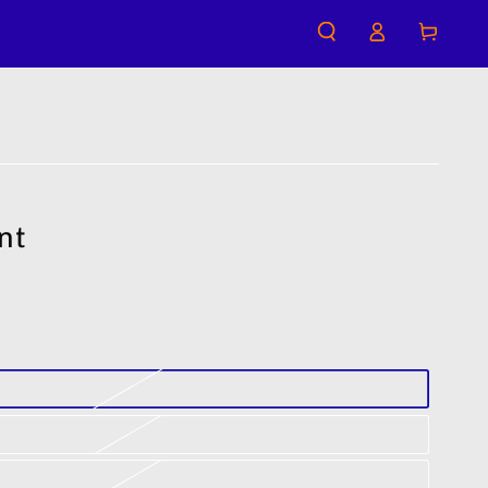
購
登
物
入
車
nt