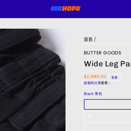
首頁
/
BUTTER GOODS
Wide Leg Pa
$2,980.00
正
售罄
常
結帳時計算
運費
。
價
格
𝖡𝗅𝖺𝖼𝗄 黑色
S
M
L