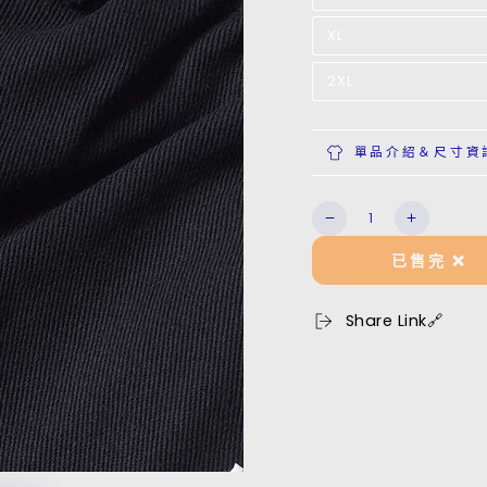
XL
2XL
單品介紹＆尺寸資
數
Wide
Wide
量
Leg
Leg
已售完 ❌
Pant
Pant
數
數
量
量
Share Link🔗
減
增
少
加