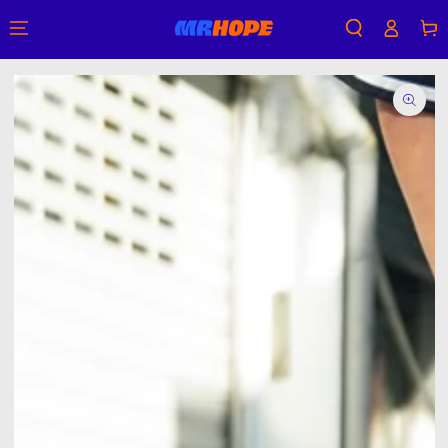
購
登
跳到內容
物
入
車
跳轉到產品信息
在
模
態
1
開
放