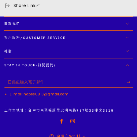
Share Link🔗
減
增
少
加
關於我們
客戶服務/CUSTOMER SERVICE
社群
STAY IN TOUCH(訂閱我們)
在
此
E-mail:hopes0813@gmail.com
處
輸
工作室地址：台中市南區福順里忠明南路787號33樓之3319
入
Facebook
Instagram
電
國
子
台灣 (TWD $)