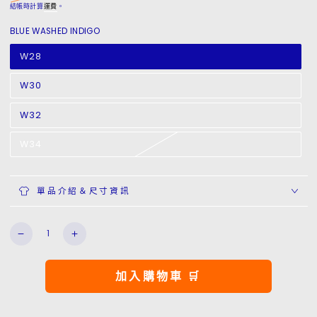
正
特
結帳時計算
運費
。
常
賣
BLUE WASHED INDIGO
價
價
格
格
W28
W30
W32
W34
單品介紹＆尺寸資訊
數
Work
Work
量
Double
Double
Knee
Knee
加入購物車 🛒
Pants
Pants
數
數
量
量