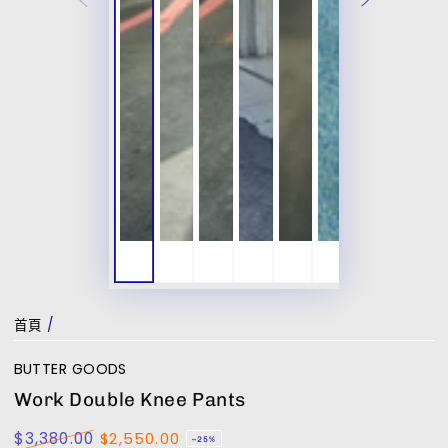
首頁
/
BUTTER GOODS
Work Double Knee Pants
$3,380.00
$2,550.00
–25%