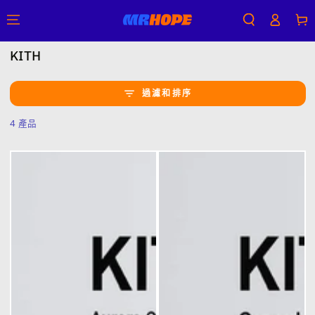
購
登
跳到內容
物
入
車
收
KITH
藏:
過濾和排序
4 產品