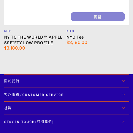
售罄
小
小
KITH
KITH
販：
販：
NY TO THE WORLD™ APPLE
NYC Tee
$3,180.00
正
59FIFTY LOW PROFILE
$3,180.00
常
正
價
常
格
價
格
關於我們
客戶服務/CUSTOMER SERVICE
社群
STAY IN TOUCH(訂閱我們)